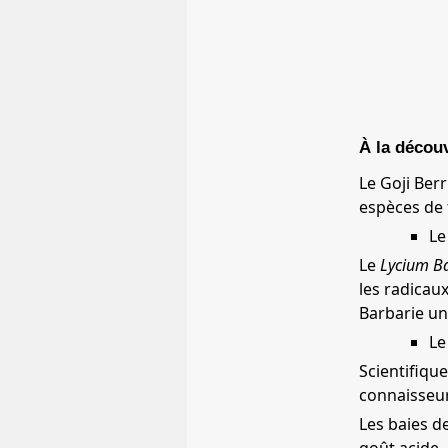
À la découv
Le Goji Ber
espèces de 
Le
Le
Lycium B
les radicaux
Barbarie un
Le
Scientifiq
connaisseurs
Les baies d