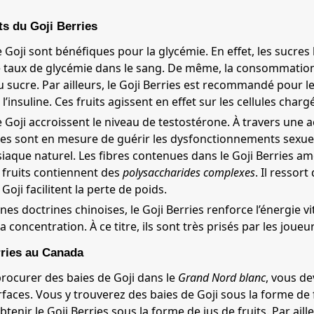
ts du Goji Berries
 Goji sont bénéfiques pour la glycémie. En effet, les sucres
e taux de glycémie dans le sang. De même, la consommation 
u sucre. Par ailleurs, le Goji Berries est recommandé pour l
à l’insuline. Ces fruits agissent en effet sur les cellules char
e Goji accroissent le niveau de testostérone. À travers une a
elles sont en mesure de guérir les dysfonctionnements sexuel
iaque naturel. Les fibres contenues dans le Goji Berries amé
s fruits contiennent des
polysaccharides complexes
. Il ressor
 Goji facilitent la perte de poids.
nes doctrines chinoises, le Goji Berries renforce l’énergie vi
 concentration. À ce titre, ils sont très prisés par les joueu
rries au Canada
rocurer des baies de Goji dans le
Grand Nord blanc
, vous d
faces. Vous y trouverez des baies de Goji sous la forme de f
btenir le Goji Berries sous la forme de jus de fruits. Par ai