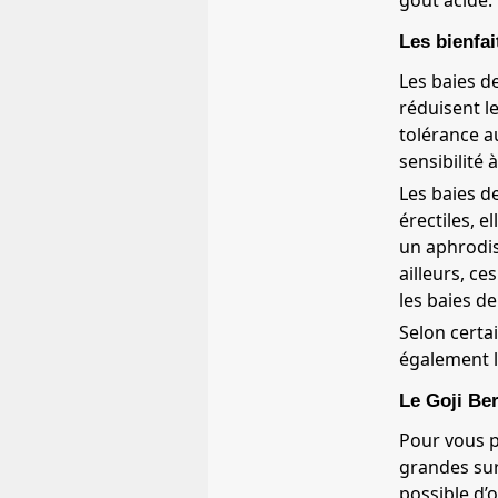
goût acide.
Les bienfai
Les baies de
réduisent l
tolérance a
sensibilité 
Les baies d
érectiles, 
un aphrodis
ailleurs, ce
les baies de
Selon certai
également la
Le Goji Be
Pour vous p
grandes sur
possible d’o